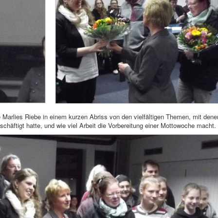
de Marlies Riebe in einem kurzen Abriss von den vielfältigen Themen, mit dene
chäftigt hatte, und wie viel Arbeit die Vorbereitung einer Mottowoche macht.