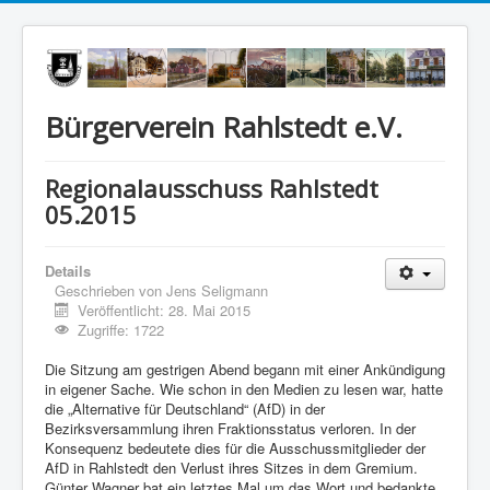
Bürgerverein Rahlstedt e.V.
Regionalausschuss Rahlstedt
05.2015
Details
Geschrieben von
Jens Seligmann
Veröffentlicht: 28. Mai 2015
Zugriffe: 1722
Die Sitzung am gestrigen Abend begann mit einer Ankündigung
in eigener Sache. Wie schon in den Medien zu lesen war, hatte
die „Alternative für Deutschland“ (AfD) in der
Bezirksversammlung ihren Fraktionsstatus verloren. In der
Konsequenz bedeutete dies für die Ausschussmitglieder der
AfD in Rahlstedt den Verlust ihres Sitzes in dem Gremium.
Günter Wagner bat ein letztes Mal um das Wort und bedankte