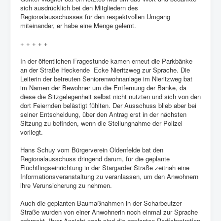
sich ausdrücklich bei den Mitgliedern des
Regionalausschusses für den respektvollen Umgang
miteinander, er habe eine Menge gelernt.
+ + + + +
In der öffentlichen Fragestunde kamen erneut die Parkbänke
an der Straße Heckende Ecke Nieritzweg zur Sprache. Die
Leiterin der betreuten Seniorenwohnanlage im Nieritzweg bat
im Namen der Bewohner um die Entfernung der Bänke, da
diese die Sitzgelegenheit selbst nicht nutzten und sich von den
dort Feiernden belästigt fühlten. Der Ausschuss blieb aber bei
seiner Entscheidung, über den Antrag erst in der nächsten
Sitzung zu befinden, wenn die Stellungnahme der Polizei
vorliegt.
Hans Schuy vom Bürgerverein Oldenfelde bat den
Regionalausschuss dringend darum, für die geplante
Flüchtlingseinrichtung in der Stargarder Straße zeitnah eine
Informationsveranstaltung zu veranlassen, um den Anwohnern
ihre Verunsicherung zu nehmen.
Auch die geplanten Baumaßnahmen in der Scharbeutzer
Straße wurden von einer Anwohnerin noch einmal zur Sprache
gebracht. Ihrer Ansicht nach sind die geplanten Radfahrstreifen