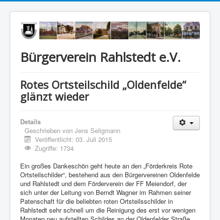
Bürgerverein Rahlstedt e.V.
Rotes Ortsteilschild „Oldenfelde“
glänzt wieder
Details
Geschrieben von
Jens Seligmann
Veröffentlicht: 03. Juli 2015
Zugriffe: 1734
Ein großes Dankeschön geht heute an den „Förderkreis Rote
Ortsteilschilder“, bestehend aus den Bürgervereinen Oldenfelde
und Rahlstedt und dem Förderverein der FF Meiendorf, der
sich unter der Leitung von Berndt Wagner im Rahmen seiner
Patenschaft für die beliebten roten Ortsteilsschilder in
Rahlstedt sehr schnell um die Reinigung des erst vor wenigen
Monaten neu aufstellten Schildes an der Oldenfelder Straße