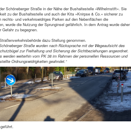
n der Schöneberger Straße in der Nähe der Bushaltestelle »Wilhelmstift«. Sie
keit zu der Bushaltestelle und auch der Kita »Knirpse & Co.« sicherer zu
h rechts- und verkehrswidriges Parken auf den Nebenflächen die
ten, wurde die Nutzung der Sprunginsel gefährlich. In dem Antrag wurde daher
r Gefahr zu begegnen.
 Straßenverkehrsbehörde dazu Stellung genommen.
r Schöneberger Straße wurden nach Rücksprache mit der Wegeaufsicht des
hutzbügel zur Freihaltung und Sicherung der Sichtbeziehungen angeordnet.
hrs werden weiterhin vom PK 38 im Rahmen der personellen Ressourcen und
stellte Ordnungswidrigkeiten geahndet.“
geführt.