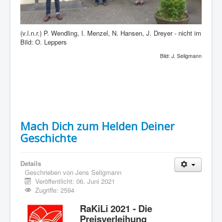
(v.l.n.r.) P. Wendling, I. Menzel, N. Hansen, J. Dreyer - nicht im
Bild: O. Leppers
Bild: J. Seligmann
Mach Dich zum Helden Deiner
Geschichte
Details
Geschrieben von
Jens Seligmann
Veröffentlicht: 06. Juni 2021
Zugriffe: 2594
RaKiLi 2021 - Die
Preisverleihung